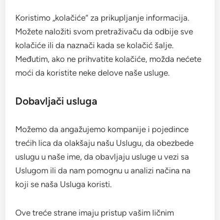
Koristimo „kolačiće“ za prikupljanje informacija.
Možete naložiti svom pretraživaču da odbije sve
kolačiće ili da naznači kada se kolačić šalje.
Međutim, ako ne prihvatite kolačiće, možda nećete
moći da koristite neke delove naše usluge.
Dobavljači usluga
Možemo da angažujemo kompanije i pojedince
trećih lica da olakšaju našu Uslugu, da obezbede
uslugu u naše ime, da obavljaju usluge u vezi sa
Uslugom ili da nam pomognu u analizi načina na
koji se naša Usluga koristi.
Ove treće strane imaju pristup vašim ličnim