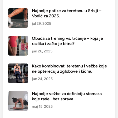
Najbolje patike za teretanu u Srbiji –
Vodič za 2025.
jul 29, 2025
Obuća za trening vs. trčanje – koja je
razlika i zašto je bitna?
jun 26, 2025
Kako kombinovati teretanu i vežbe koje
ne opterećuju zglobove i kičmu
jun 24, 2025
Najbolje vežbe za definiciju stomaka
koje rade i bez sprava
maj 15, 2025