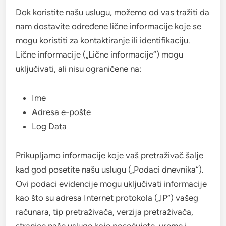
Dok koristite našu uslugu, možemo od vas tražiti da
nam dostavite određene lične informacije koje se
mogu koristiti za kontaktiranje ili identifikaciju.
Lične informacije („Lične informacije“) mogu
uključivati, ali nisu ograničene na:
Ime
Adresa e-pošte
Log Data
Prikupljamo informacije koje vaš pretraživač šalje
kad god posetite našu uslugu („Podaci dnevnika“).
Ovi podaci evidencije mogu uključivati informacije
kao što su adresa Internet protokola („IP“) vašeg
računara, tip pretraživača, verzija pretraživača,
stranice naše usluge koje posećujete, vreme i