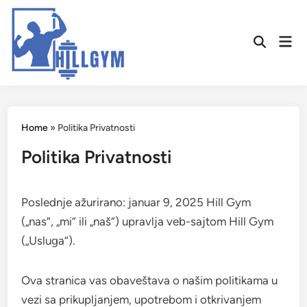
Skip
to
Mai
content
Open
Men
Search
Home
»
Politika Privatnosti
Politika Privatnosti
Poslednje ažurirano: januar 9, 2025 Hill Gym
(„nas“, „mi“ ili „naš“) upravlja veb-sajtom Hill Gym
(„Usluga“).
Ova stranica vas obaveštava o našim politikama u
vezi sa prikupljanjem, upotrebom i otkrivanjem