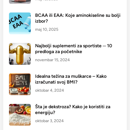
š
ć
BCAA ili EAA: Koje aminokiseline su bolji
e
izbor?
n
maj 10, 2025
j
e
Najbolji suplementi za sportiste ─ 10
predloga za početnike
novembar 15, 2024
Idealna težina za muškarce – Kako
izračunati svoj BMI?
oktobar 4, 2024
Šta je dekstroza? Kako je koristiti za
energiju?
oktobar 3, 2024