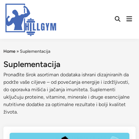
Skip
to
Mai
content
Open
Men
Search
Home
»
Suplementacija
Suplementacija
Pronađite širok asortiman dodataka ishrani dizajniranih da
podrže vaše ciljeve – od povećanja energije i izdržljivosti,
do oporavka mišića i jačanja imuniteta. Suplementi
uključuju proteine, vitamine, minerale i druge esencijalne
nutritivne dodatke za optimalne rezultate i bolji kvalitet
života.