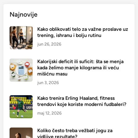
t
e
Najnovije
i
k
z
r
a
Kako oblikovati telo za važne proslave uz
e
trening, ishranu i bolju rutinu
e
a
n
t
jun 26, 2026
e
i
r
n
Kalorijski deficit ili suficit: šta se menja
g
š
kada želimo manje kilograma ili veću
i
mišićnu masu
t
j
e
jun 3, 2026
u
t
?
a
Kako trenira Erling Haaland, fitness
n
trendovi koje koriste moderni fudbaleri?
?
maj 12, 2026
P
r
Koliko često treba vežbati jogu za
e
vidljive rezultate?