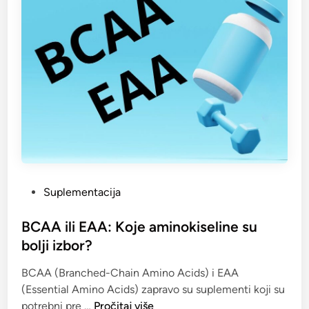
P
Suplementacija
o
s
BCAA ili EAA: Koje aminokiseline su
t
bolji izbor?
e
BCAA (Branched-Chain Amino Acids) i EAA
d
(Essential Amino Acids) zapravo su suplementi koji su
i
B
potrebni pre …
Pročitaj više
n