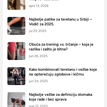
p
april 13, 2026
o
r
u
Najbolje patike za teretanu u Srbiji –
Vodič za 2025.
k
e
jul 29, 2025
i
s
Obuća za trening vs. trčanje – koja je
a
razlika i zašto je bitna?
v
jun 26, 2025
e
t
Kako kombinovati teretanu i vežbe koje
i
ne opterećuju zglobove i kičmu
z
jun 24, 2025
a
k
o
Najbolje vežbe za definiciju stomaka
koje rade i bez sprava
r
i
maj 15, 2025