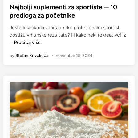
o
t
Najbolji suplementi za sportiste ─ 10
k
e
predloga za početnike
i
d
s
Jeste li se ikada zapitali kako profesionalni sportisti
i
e
dostižu vrhunske rezultate? Ili kako neki rekreativci iz
n
l
N
…
Pročitaj više
i
a
n
by
Stefan Krivokuća
•
novembar 15, 2024
j
e
b
s
o
u
l
b
j
o
i
l
s
j
u
i
p
i
l
z
e
b