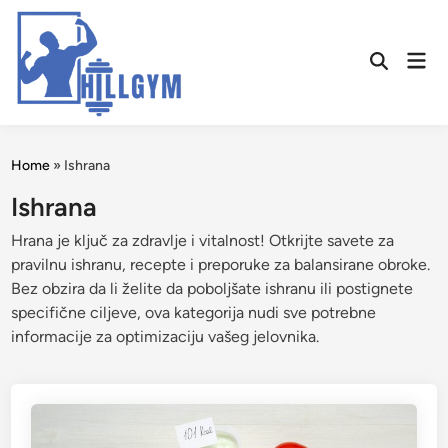
Skip
to
Mai
content
Open
Men
Search
Home
»
Ishrana
Ishrana
Hrana je ključ za zdravlje i vitalnost! Otkrijte savete za
pravilnu ishranu, recepte i preporuke za balansirane obroke.
Bez obzira da li želite da poboljšate ishranu ili postignete
specifične ciljeve, ova kategorija nudi sve potrebne
informacije za optimizaciju vašeg jelovnika.