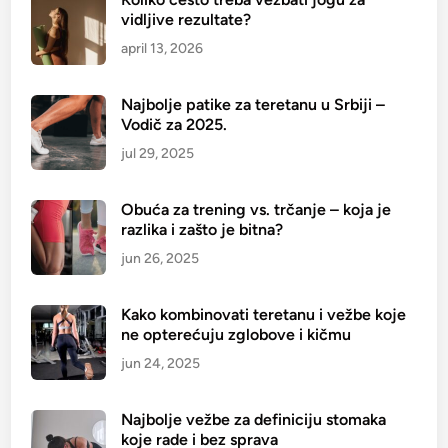
v
vidljive rezultate?
l
april 13, 2026
j
e
n
Najbolje patike za teretanu u Srbiji –
Vodič za 2025.
j
e
jul 29, 2025
?
S
Obuća za trening vs. trčanje – koja je
a
razlika i zašto je bitna?
v
jun 26, 2025
e
t
Kako kombinovati teretanu i vežbe koje
i
ne opterećuju zglobove i kičmu
z
jun 24, 2025
a
u
k
Najbolje vežbe za definiciju stomaka
koje rade i bez sprava
u