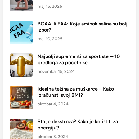
s
maj 15, 2025
n
e
BCAA ili EAA: Koje aminokiseline su bolji
i
izbor?
z
maj 10, 2025
d
r
Najbolji suplementi za sportiste ─ 10
a
predloga za početnike
v
novembar 15, 2024
e
k
o
Idealna težina za muškarce – Kako
m
izračunati svoj BMI?
b
oktobar 4, 2024
i
n
Šta je dekstroza? Kako je koristiti za
a
energiju?
c
oktobar 3, 2024
i