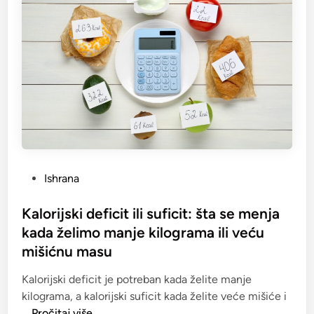
P
Ishrana
o
s
Kalorijski deficit ili suficit: šta se menja
t
kada želimo manje kilograma ili veću
e
mišićnu masu
d
i
Kalorijski deficit je potreban kada želite manje
n
kilograma, a kalorijski suficit kada želite veće mišiće i
K
…
Pročitaj više