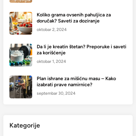
j
e
Koliko grama ovsenih pahuljica za
doručak? Saveti za doziranje
oktobar 2, 2024
Da li je kreatin štetan? Preporuke i saveti
za korišćenje
oktobar 1, 2024
Plan ishrane za mišićnu masu – Kako
izabrati prave namirnice?
septembar 30, 2024
Kategorije