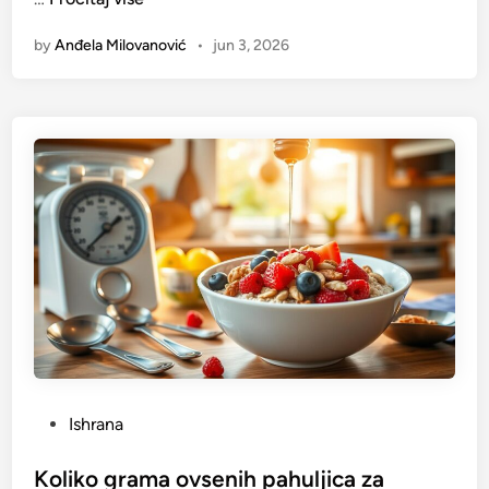
a
by
Anđela Milovanović
•
jun 3, 2026
l
o
r
i
j
s
k
i
d
e
f
i
c
i
t
P
Ishrana
i
o
l
s
Koliko grama ovsenih pahuljica za