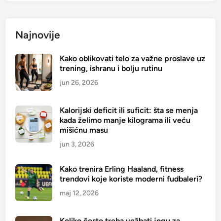
e
i
a
?
o
p
Najnovije
b
r
r
a
o
Kako oblikovati telo za važne proslave uz
v
trening, ishranu i bolju rutinu
c
i
i
t
jun 26, 2026
z
i
a
š
Kalorijski deficit ili suficit: šta se menja
e
e
kada želimo manje kilograma ili veću
n
mišićnu masu
j
e
k
jun 3, 2026
r
z
g
a
Kako trenira Erling Haaland, fitness
i
m
trendovi koje koriste moderni fudbaleri?
j
r
maj 12, 2026
u
š
a
Koliko često treba vežbati jogu za