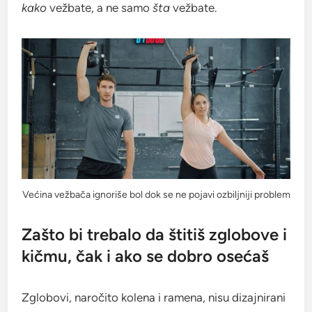
kako
vežbate, a ne samo
šta
vežbate.
Većina vežbača ignoriše bol dok se ne pojavi ozbiljniji problem
Zašto bi trebalo da štitiš zglobove i
kičmu, čak i ako se dobro osećaš
Zglobovi, naročito kolena i ramena, nisu dizajnirani