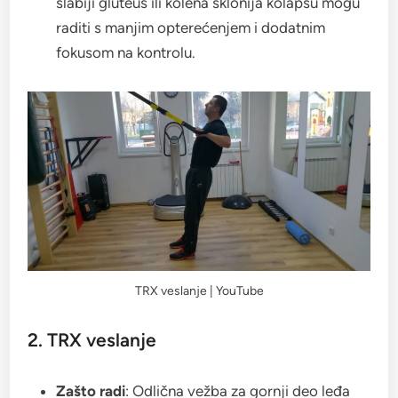
slabiji gluteus ili kolena sklonija kolapsu mogu
raditi s manjim opterećenjem i dodatnim
fokusom na kontrolu.
TRX veslanje | YouTube
2. TRX veslanje
Zašto radi
: Odlična vežba za gornji deo leđa