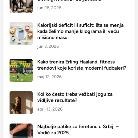
jun 26, 2026
Kalorijski deficit ili suficit: šta se menja
kada želimo manje kilograma ili veću
mišićnu masu
jun 3, 2026
Kako trenira Erling Haaland, fitness
trendovi koje koriste moderni fudbaleri?
maj 12, 2026
Koliko često treba vežbati jogu za
vidljive rezultate?
april 13, 2026
Najbolje patike za teretanu u Srbiji –
Vodič za 2025.