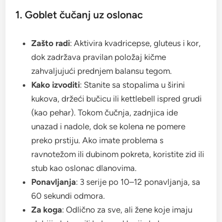
1. Goblet čučanj uz oslonac
Zašto radi
: Aktivira kvadricepse, gluteus i kor,
dok zadržava pravilan položaj kičme
zahvaljujući prednjem balansu tegom.
Kako izvoditi
: Stanite sa stopalima u širini
kukova, držeći bučicu ili kettlebell ispred grudi
(kao pehar). Tokom čučnja, zadnjica ide
unazad i nadole, dok se kolena ne pomere
preko prstiju. Ako imate problema s
ravnotežom ili dubinom pokreta, koristite zid ili
stub kao oslonac dlanovima.
Ponavljanja
: 3 serije po 10–12 ponavljanja, sa
60 sekundi odmora.
Za koga
: Odlično za sve, ali žene koje imaju