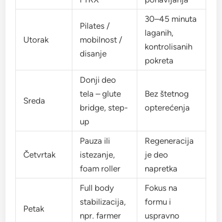
30–45 minuta
Pilates /
laganih,
Utorak
mobilnost /
kontrolisanih
disanje
pokreta
Donji deo
tela – glute
Bez štetnog
Sreda
bridge, step-
opterećenja
up
Pauza ili
Regeneracija
Četvrtak
istezanje,
je deo
foam roller
napretka
Full body
Fokus na
stabilizacija,
formu i
Petak
npr. farmer
uspravno