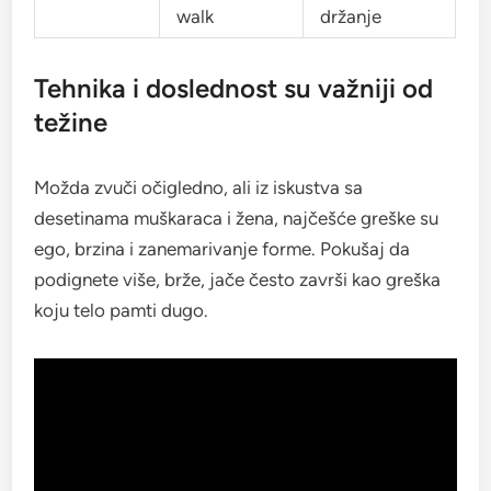
walk
držanje
Tehnika i doslednost su važniji od
težine
Možda zvuči očigledno, ali iz iskustva sa
desetinama muškaraca i žena, najčešće greške su
ego, brzina i zanemarivanje forme. Pokušaj da
podignete više, brže, jače često završi kao greška
koju telo pamti dugo.