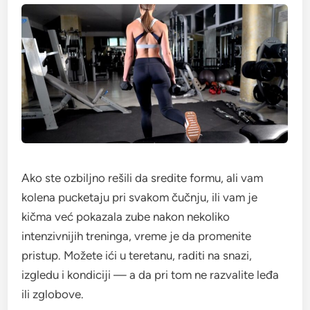
Ako ste ozbiljno rešili da sredite formu, ali vam
kolena pucketaju pri svakom čučnju, ili vam je
kičma već pokazala zube nakon nekoliko
intenzivnijih treninga, vreme je da promenite
pristup. Možete ići u teretanu, raditi na snazi,
izgledu i kondiciji — a da pri tom ne razvalite leđa
ili zglobove.