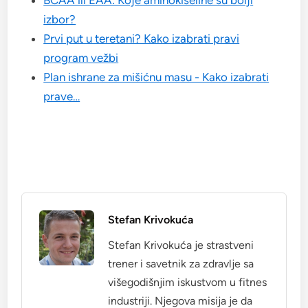
BCAA ili EAA: Koje aminokiseline su bolji
izbor?
Prvi put u teretani? Kako izabrati pravi
program vežbi
Plan ishrane za mišićnu masu - Kako izabrati
prave…
Stefan Krivokuća
Stefan Krivokuća je strastveni
trener i savetnik za zdravlje sa
višegodišnjim iskustvom u fitnes
industriji. Njegova misija je da