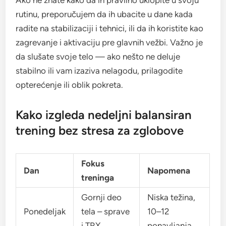
Ako ne znate kako da ih pravilno uklopite u svoju
rutinu, preporučujem da ih ubacite u dane kada
radite na stabilizaciji i tehnici, ili da ih koristite kao
zagrevanje i aktivaciju pre glavnih vežbi. Važno je
da slušate svoje telo — ako nešto ne deluje
stabilno ili vam izaziva nelagodu, prilagodite
opterećenje ili oblik pokreta.
Kako izgleda nedeljni balansiran
trening bez stresa za zglobove
Fokus
Dan
Napomena
treninga
Gornji deo
Niska težina,
Ponedeljak
tela – sprave
10–12
i TRX
ponavljanja