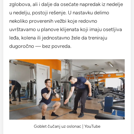
zglobova, ali i dalje da osećate napredak iz nedelje
u nedelju, postoji rešenje. U nastavku delimo
nekoliko proverenih vežbi koje redovno
uvrštavamo u planove klijenata koji imaju osetljiva
leđa, kolena ili jednostavno žele da treniraju
dugoročno — bez povreda.
Goblet čučanj uz oslonac | YouTube