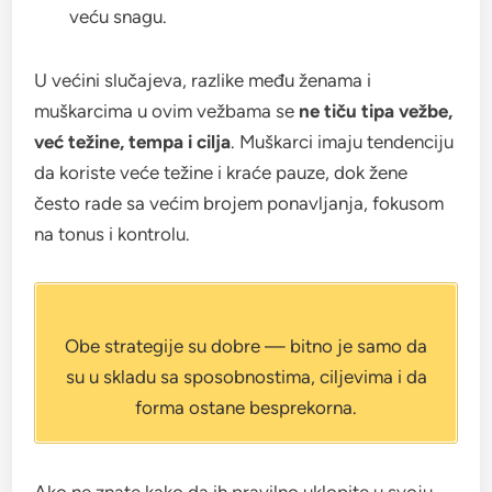
veću snagu.
U većini slučajeva, razlike među ženama i
muškarcima u ovim vežbama se
ne tiču tipa vežbe,
već težine, tempa i cilja
. Muškarci imaju tendenciju
da koriste veće težine i kraće pauze, dok žene
često rade sa većim brojem ponavljanja, fokusom
na tonus i kontrolu.
Obe strategije su dobre — bitno je samo da
su u skladu sa sposobnostima, ciljevima i da
forma ostane besprekorna.