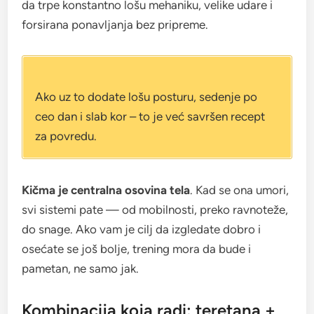
da trpe konstantno lošu mehaniku, velike udare i
forsirana ponavljanja bez pripreme.
Ako uz to dodate lošu posturu, sedenje po
ceo dan i slab kor – to je već savršen recept
za povredu.
Kičma je centralna osovina tela
. Kad se ona umori,
svi sistemi pate — od mobilnosti, preko ravnoteže,
do snage. Ako vam je cilj da izgledate dobro i
osećate se još bolje, trening mora da bude i
pametan, ne samo jak.
Kombinacija koja radi: teretana +