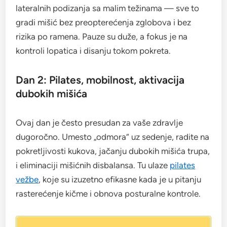
lateralnih podizanja sa malim težinama — sve to
gradi mišić bez preopterećenja zglobova i bez
rizika po ramena. Pauze su duže, a fokus je na
kontroli lopatica i disanju tokom pokreta.
Dan 2: Pilates, mobilnost, aktivacija
dubokih mišića
Ovaj dan je često presudan za vaše zdravlje
dugoročno. Umesto „odmora“ uz sedenje, radite na
pokretljivosti kukova, jačanju dubokih mišića trupa,
i eliminaciji mišićnih disbalansa. Tu ulaze
pilates
vežbe
, koje su izuzetno efikasne kada je u pitanju
rasterećenje kičme i obnova posturalne kontrole.