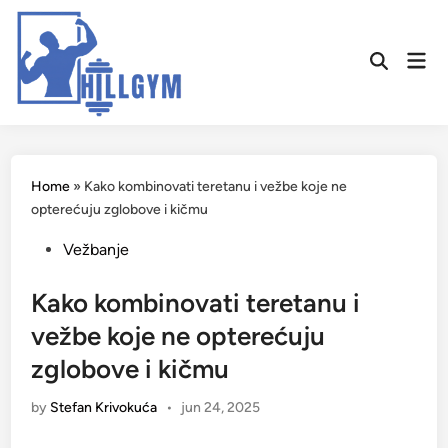
Skip
to
Mai
content
Open
Men
Search
Home
»
Kako kombinovati teretanu i vežbe koje ne
opterećuju zglobove i kičmu
Posted
Vežbanje
in
Kako kombinovati teretanu i
vežbe koje ne opterećuju
zglobove i kičmu
by
Stefan Krivokuća
•
jun 24, 2025