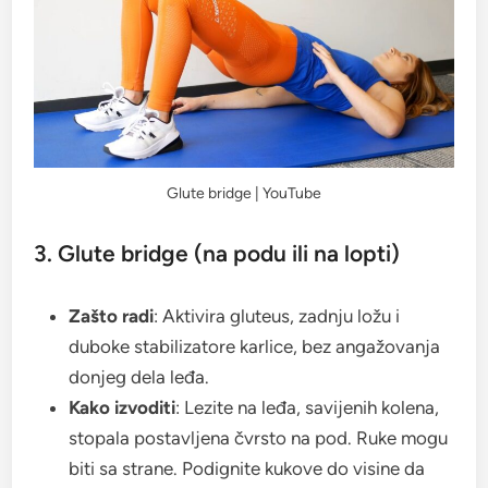
Glute bridge | YouTube
3. Glute bridge (na podu ili na lopti)
Zašto radi
: Aktivira gluteus, zadnju ložu i
duboke stabilizatore karlice, bez angažovanja
donjeg dela leđa.
Kako izvoditi
: Lezite na leđa, savijenih kolena,
stopala postavljena čvrsto na pod. Ruke mogu
biti sa strane. Podignite kukove do visine da