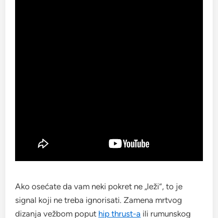
Ako osećate da vam neki pokret ne „leži“, to je
signal koji ne treba ignorisati. Zamena mrtvog
dizanja vežbom poput
hip thrust-a
ili rumunskog