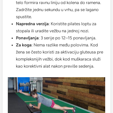
telo formira ravnu liniju od kolena do ramena.
Zadržite jednu sekundu u vrhu, pa se lagano
spustite.
Napredna verzija
: Koristite pilates loptu za
stopala ili uradite vežbu na jednoj nozi.
Ponavljanja
: 3 serije po 12–15 ponavljanja.
Za koga
: Nema razlike među polovima. Kod
žena se često koristi za aktivaciju gluteusa pre
kompleksnijih vežbi, dok kod muškaraca služi
kao korektivni alat nakon previše sedenja.