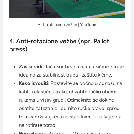
Anti-rotacione vežbe | YouTube
4. Anti-rotacione vežbe (npr. Pallof
press)
Zašto radi
: Jača kor bez savijanja kičme, što je
idealno za stabilnost trupa i zaštitu kičme.
Kako izvoditi
: Postavite se bočno u odnosu na
kabl ili elastičnu traku, uhvatite ručku obema
rukama u visini grudi. Odmaknite se dok ne
osetite zatezanje i gurnite ručke pravo ispred
tela, zadržavajući trup stabilnim. Pokušajte da
ne rotirate torzo.
Ponavljanja
: 3 serije po 10 ponavljanja po