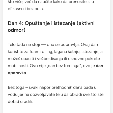
što više, već da naučite kako da prenosite silu
efikasno i bez bola.
Dan 4: Opuštanje i istezanje (aktivni
odmor)
Telo tada ne stoji — ono se popravlja. Ovaj dan
koristite za foam rolling, laganu šetnju, istezanje, a
možeš ubaciti i vežbe disanja ili osnovne pokrete
mobilnosti. Ovo nije „dan bez treninga“, ovo je
dan
oporavka
.
Bez toga – svaki napor prethodnih dana pada u
vodu jer ne dozvoljavate telu da obradi sve što ste
dotad uradili.