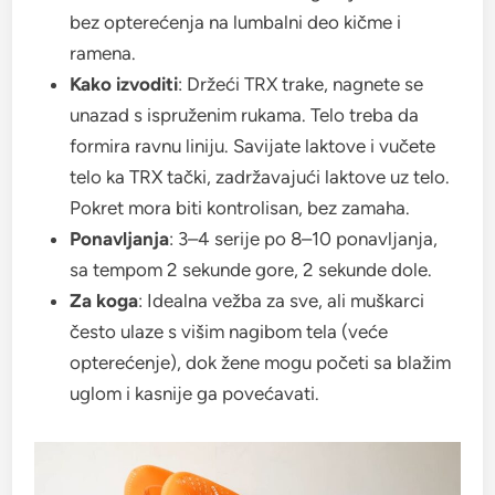
bez opterećenja na lumbalni deo kičme i
ramena.
Kako izvoditi
: Držeći TRX trake, nagnete se
unazad s ispruženim rukama. Telo treba da
formira ravnu liniju. Savijate laktove i vučete
telo ka TRX tački, zadržavajući laktove uz telo.
Pokret mora biti kontrolisan, bez zamaha.
Ponavljanja
: 3–4 serije po 8–10 ponavljanja,
sa tempom 2 sekunde gore, 2 sekunde dole.
Za koga
: Idealna vežba za sve, ali muškarci
često ulaze s višim nagibom tela (veće
opterećenje), dok žene mogu početi sa blažim
uglom i kasnije ga povećavati.