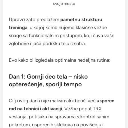
svoje mesto
Upravo zato predlažem
pametnu strukturu
treninga
, u kojoj kombinujemo klasične vežbe
snage sa funkcionalnim pristupom, koji čuva vaše
zglobove i jača podršku telu iznutra.
Evo kako bi izgledala optimalna nedeljna rutina:
Dan 1: Gornji deo tela – nisko
opterećenje, sporiji tempo
Cilj ovog dana nije maksimalni benč, već
usporen
rad na tehnici i aktivaciji
. Vežbe poput TRX
veslanja, potisaka na spravama s kontrolisanim
pokretom, usporenih sklekova na povišenju i