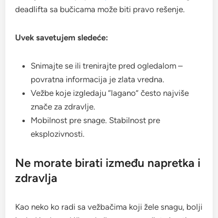
deadlifta sa bučicama može biti pravo rešenje.
Uvek savetujem sledeće:
Snimajte se ili trenirajte pred ogledalom –
povratna informacija je zlata vredna.
Vežbe koje izgledaju “lagano” često najviše
znače za zdravlje.
Mobilnost pre snage. Stabilnost pre
eksplozivnosti.
Ne morate birati između napretka i
zdravlja
Kao neko ko radi sa vežbačima koji žele snagu, bolji