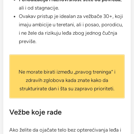
ali i od stagnacije.
Ovakav pristup je idealan za vežbače 30+, koji
imaju ambicije u teretani, ali i posao, porodicu,
i ne žele da rizikuju leđa zbog jednog čučnja
previše.
Ne morate birati između „pravog treninga“ i
zdravih zglobova kada znate kako da
strukturirate dan i šta su zapravo prioriteti.
Vežbe koje rade
Ako želite da ojačate telo bez opterećivanja leđa i