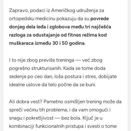
Zapravo, podaci iz Američkog udruženja za
ortopedsku medicinu pokazuju da su
povrede
donjeg dela leđa i zglobova među tri najčešća
razloga za odustajanje od fitnes režima kod
muškaraca između 30 i 50 godina
.
I to nije zbog previše treninga — već zbog
pogrešno strukturisanih. Kada se tome doda
sedenje po ceo dan, loša postura i stres, dobijate
idealne uslove da telo počne da se buni.
Ali dobra vest? Pametno osmišljen trening može da
spreči većinu tih problema, i da vam omogući i
snagu i pokretljivost — bez bola. Ključ je u
kombinaciji funkcionalnih pristupa i svesti o tome