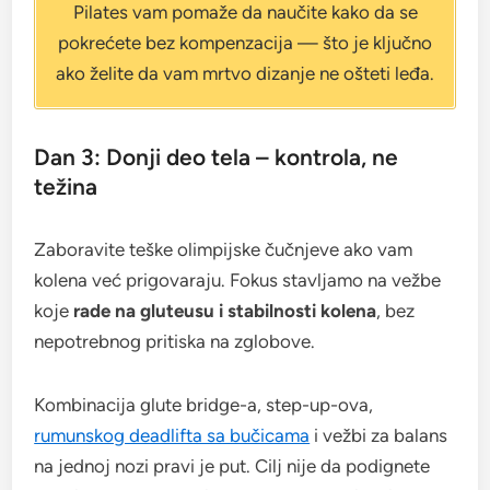
Pilates vam pomaže da naučite kako da se
pokrećete bez kompenzacija — što je ključno
ako želite da vam mrtvo dizanje ne ošteti leđa.
Dan 3: Donji deo tela – kontrola, ne
težina
Zaboravite teške olimpijske čučnjeve ako vam
kolena već prigovaraju. Fokus stavljamo na vežbe
koje
rade na gluteusu i stabilnosti kolena
, bez
nepotrebnog pritiska na zglobove.
Kombinacija glute bridge-a, step-up-ova,
rumunskog deadlifta sa bučicama
i vežbi za balans
na jednoj nozi pravi je put. Cilj nije da podignete