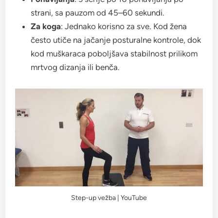
strani, sa pauzom od 45–60 sekundi.
Za koga
: Jednako korisno za sve. Kod žena
često utiče na jačanje posturalne kontrole, dok
kod muškaraca poboljšava stabilnost prilikom
mrtvog dizanja ili benča.
Step-up vežba | YouTube