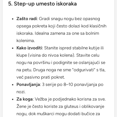
5. Step-up umesto iskoraka
Zašto radi
: Gradi snagu nogu bez opasnog
opsega pokreta koji često dolazi kod klasičnih
iskoraka. Idealna zamena za one sa bolnim
kolenima.
Kako izvoditi
: Stanite ispred stabilne kutije ili
klupe (visina do nivoa kolena). Stavite celu
nogu na površinu i podignite se oslanjajući se
na petu. Druga noga ne sme “odgurivati” s tla,
već pasivno prati pokret.
Ponavljanja
: 3 serije po 8–10 ponavljanja po
nozi.
Za koga
: Vežba je podjednako korisna za sve.
Žene je često koriste za gluteus i oblikovanje
nogu, dok muškarci mogu dodati bučice za