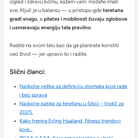
izgled i zdravu kičmu, kažem vam: možete imati
sve. Ključ je u balansu — u pristupu gde
teretana
gradi snagu
, a
pilates i mobilnost čuvaju zglobove
i usmeravaju energiju tela pravilno
.
Radite na svom telu kao da ga planirate koristiti
ceo život — jer upravo to i radite.
Slični članci:
Najbolje vežbe za definiciju stomaka koje rade
i bez sprava
Najbolje patike za teretanu u Srbiji - Vodič za
2025.
Kako trenira Erling Haaland, fitness trendovi
koje…