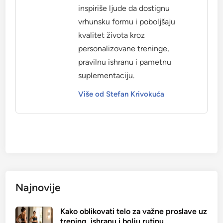
inspiriše ljude da dostignu
vrhunsku formu i poboljšaju
kvalitet života kroz
personalizovane treninge,
pravilnu ishranu i pametnu
suplementaciju.
Više od Stefan Krivokuća
Najnovije
Kako oblikovati telo za važne proslave uz
trening, ishranu i bolju rutinu