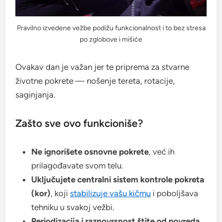
Pravilno izvedene vežbe podižu funkcionalnost i to bez stresa
po zglobove i mišiće
Ovakav dan je važan jer te priprema za stvarne
životne pokrete — nošenje tereta, rotacije,
saginjanja.
Zašto sve ovo funkcioniše?
Ne ignorišete osnovne pokrete
, već ih
prilagođavate svom telu.
Uključujete centralni sistem kontrole pokreta
(kor)
, koji
stabilizuje vašu kičmu
i poboljšava
tehniku u svakoj vežbi.
Periodizacija i raznovrsnost štite od povreda
,