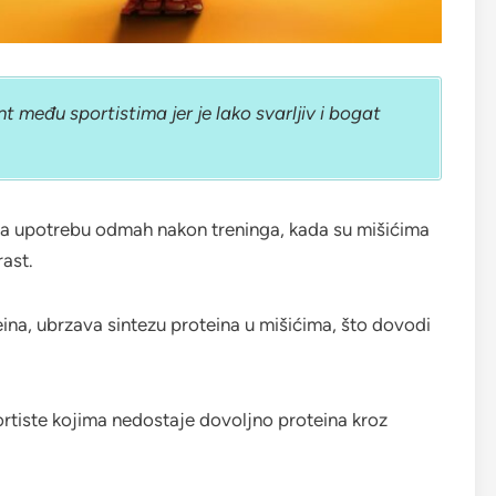
 među sportistima jer je lako svarljiv i bogat
za upotrebu odmah nakon treninga, kada su mišićima
rast.
ina, ubrzava sintezu proteina u mišićima, što dovodi
ortiste kojima nedostaje dovoljno proteina kroz