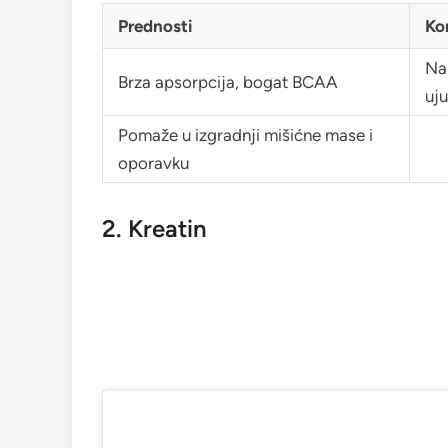
Prednosti
Ko
Na
Brza apsorpcija, bogat BCAA
uju
Pomaže u izgradnji mišićne mase i
oporavku
2. Kreatin