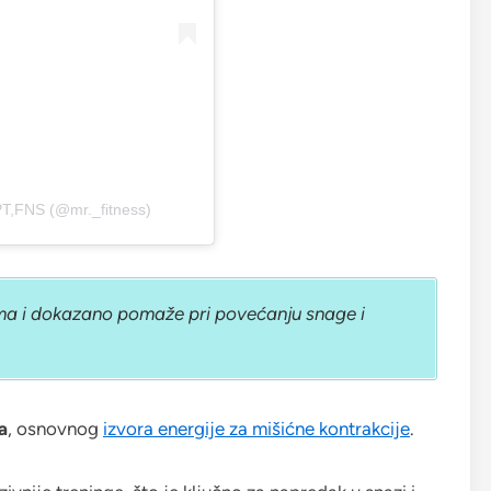
PT,FNS (@mr._fitness)
ima i dokazano pomaže pri povećanju snage i
a
, osnovnog
izvora energije za mišićne kontrakcije
.