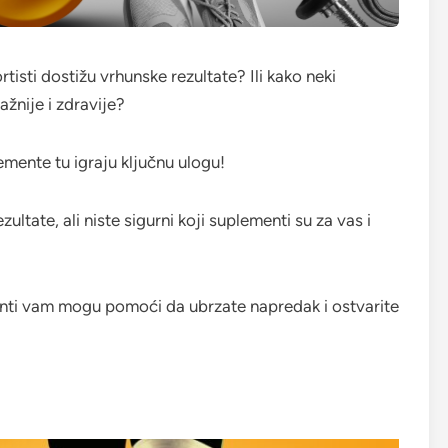
rtisti dostižu vrhunske rezultate? Ili kako neki
žnije i zdravije?
lemente tu igraju ključnu ulogu!
ultate, ali niste sigurni koji suplementi su za vas i
enti vam mogu pomoći da ubrzate napredak i ostvarite