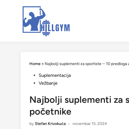
Skip
to
content
Home
»
Najbolji suplementi za sportiste ─ 10 predloga
Posted
Suplementacija
in
Vežbanje
Najbolji suplementi za 
početnike
by
Stefan Krivokuća
•
novembar 15, 2024