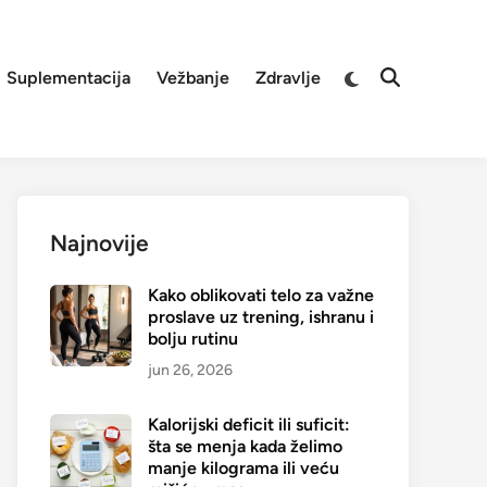
Switch
Suplementacija
Vežbanje
Zdravlje
Open
to
Search
dark
mode
Najnovije
Kako oblikovati telo za važne
proslave uz trening, ishranu i
bolju rutinu
jun 26, 2026
Kalorijski deficit ili suficit:
šta se menja kada želimo
manje kilograma ili veću