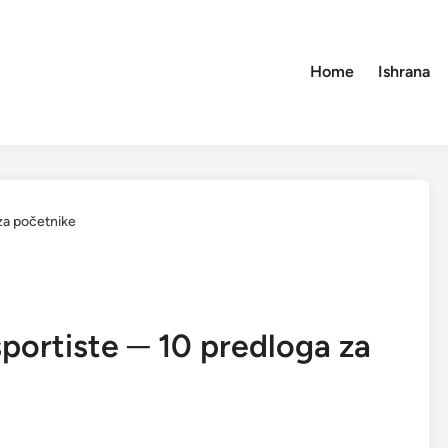
Home
Ishrana
 za početnike
sportiste ─ 10 predloga za