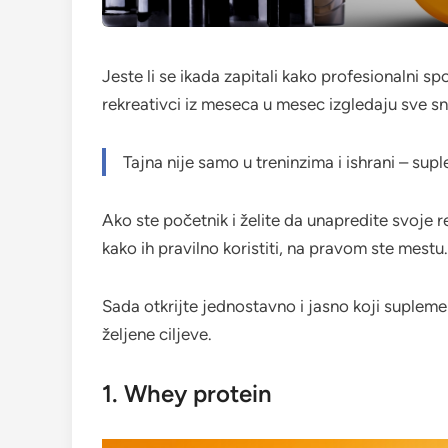
Jeste li se ikada zapitali kako profesionalni spo
rekreativci iz meseca u mesec izgledaju sve sna
Tajna nije samo u treninzima i ishrani – sup
Ako ste početnik i želite da unapredite svoje rez
kako ih pravilno koristiti, na pravom ste mestu.
Sada otkrijte jednostavno i jasno koji suplem
željene ciljeve.
1. Whey protein