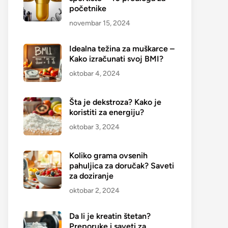
početnike
novembar 15, 2024
Idealna težina za muškarce –
Kako izračunati svoj BMI?
oktobar 4, 2024
Šta je dekstroza? Kako je
koristiti za energiju?
oktobar 3, 2024
Koliko grama ovsenih
pahuljica za doručak? Saveti
za doziranje
oktobar 2, 2024
Da li je kreatin štetan?
Preporuke i saveti za