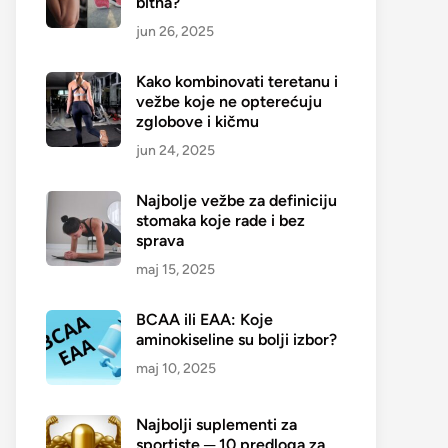
bitna?
jun 26, 2025
Kako kombinovati teretanu i
vežbe koje ne opterećuju
zglobove i kičmu
jun 24, 2025
Najbolje vežbe za definiciju
stomaka koje rade i bez
sprava
maj 15, 2025
BCAA ili EAA: Koje
aminokiseline su bolji izbor?
maj 10, 2025
Najbolji suplementi za
sportiste ─ 10 predloga za