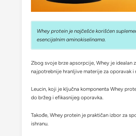
Whey protein je najčešće korišćen suplement
esencijalnim aminokiselinama.
Zbog svoje brze apsorpcije, Whey je idealan 
najpotrebnije hranljive materije za oporavak i 
Leucin, koji je ključna komponenta Whey prote
do bržeg i efikasnijeg oporavka.
Takođe, Whey protein je praktičan izbor za sp
ishranu.