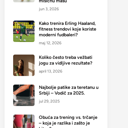
mišićnu masu
jun 3, 2026
Kako trenira Erling Haaland,
fitness trendovi koje koriste
moderni fudbaleri?
maj 12, 2026
Koliko često treba vežbati
jogu za vidljive rezultate?
april 13, 2026
Najbolje patike za teretanu u
Srbiji – Vodič za 2025.
jul 29, 2025
Obuća za trening vs. trčanje
– koja je razlika i zašto je