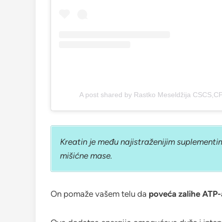
A post shared by Rastko Meseldžija CSCS,C
Kreatin je među najistraženijim suplement
mišićne mase.
On pomaže vašem telu da
poveća zalihe ATP-