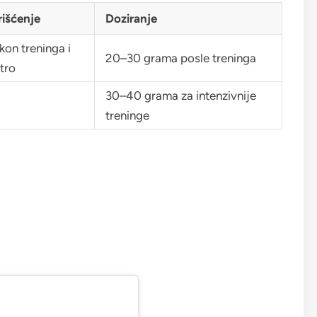
rišćenje
Doziranje
kon treninga i
20–30 grama posle treninga
tro
30–40 grama za intenzivnije
treninge