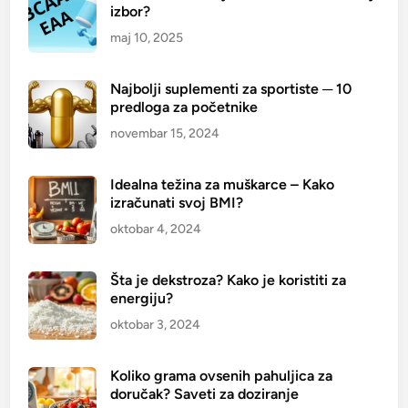
č
izbor?
e
maj 10, 2025
t
n
Najbolji suplementi za sportiste ─ 10
i
predloga za početnike
k
e
novembar 15, 2024
Idealna težina za muškarce – Kako
izračunati svoj BMI?
oktobar 4, 2024
Šta je dekstroza? Kako je koristiti za
energiju?
oktobar 3, 2024
Koliko grama ovsenih pahuljica za
doručak? Saveti za doziranje