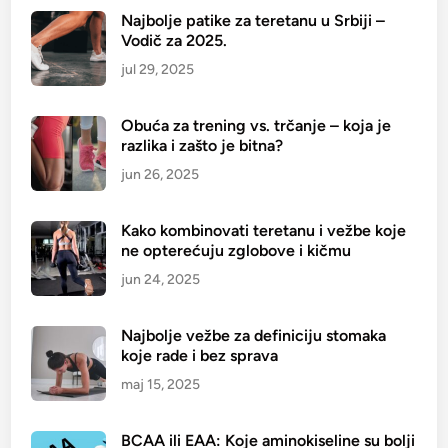
s
Najbolje patike za teretanu u Srbiji –
Vodič za 2025.
t
e
jul 29, 2025
─
1
Obuća za trening vs. trčanje – koja je
0
razlika i zašto je bitna?
p
jun 26, 2025
r
e
Kako kombinovati teretanu i vežbe koje
d
ne opterećuju zglobove i kičmu
l
jun 24, 2025
o
g
a
Najbolje vežbe za definiciju stomaka
z
koje rade i bez sprava
a
maj 15, 2025
p
o
BCAA ili EAA: Koje aminokiseline su bolji