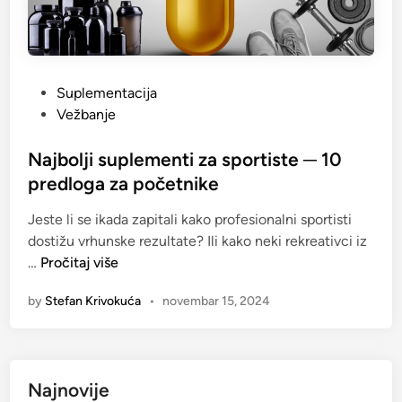
P
Suplementacija
o
Vežbanje
s
t
Najbolji suplementi za sportiste ─ 10
e
predloga za početnike
d
Jeste li se ikada zapitali kako profesionalni sportisti
i
dostižu vrhunske rezultate? Ili kako neki rekreativci iz
n
N
…
Pročitaj više
a
by
Stefan Krivokuća
•
novembar 15, 2024
j
b
o
l
Najnovije
j