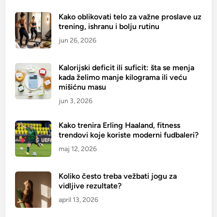
i
Kako oblikovati telo za važne proslave uz
s
trening, ishranu i bolju rutinu
u
p
jun 26, 2026
l
e
Kalorijski deficit ili suficit: šta se menja
m
kada želimo manje kilograma ili veću
e
mišićnu masu
n
jun 3, 2026
t
i
Kako trenira Erling Haaland, fitness
z
trendovi koje koriste moderni fudbaleri?
a
maj 12, 2026
s
p
Koliko često treba vežbati jogu za
o
vidljive rezultate?
r
april 13, 2026
t
i