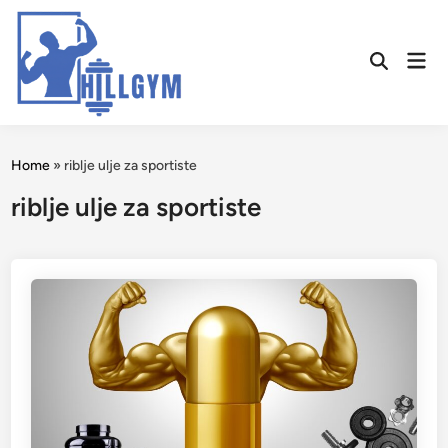
Skip
to
Mai
content
Open
Men
Search
Home
»
riblje ulje za sportiste
riblje ulje za sportiste