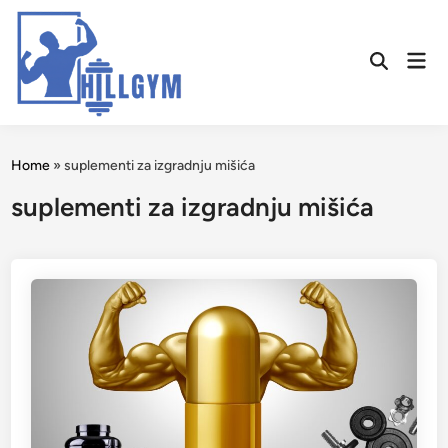
Skip
to
Mai
content
Open
Men
Search
Home
»
suplementi za izgradnju mišića
suplementi za izgradnju mišića