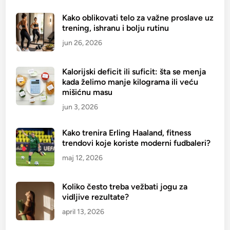
i
Kako oblikovati telo za važne proslave uz
s
trening, ishranu i bolju rutinu
u
p
jun 26, 2026
l
e
Kalorijski deficit ili suficit: šta se menja
m
kada želimo manje kilograma ili veću
e
mišićnu masu
n
jun 3, 2026
t
i
Kako trenira Erling Haaland, fitness
z
trendovi koje koriste moderni fudbaleri?
a
maj 12, 2026
s
p
Koliko često treba vežbati jogu za
o
vidljive rezultate?
r
april 13, 2026
t
i