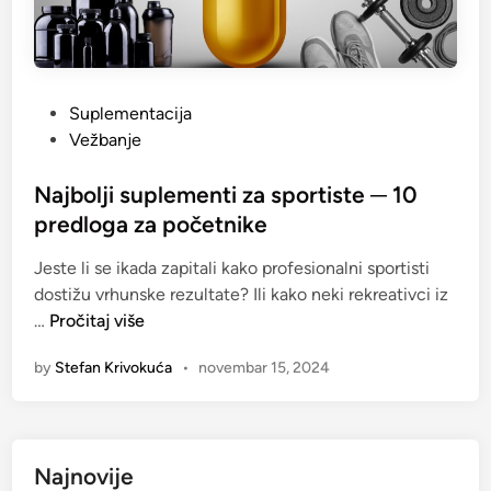
P
Suplementacija
o
Vežbanje
s
t
Najbolji suplementi za sportiste ─ 10
e
predloga za početnike
d
Jeste li se ikada zapitali kako profesionalni sportisti
i
dostižu vrhunske rezultate? Ili kako neki rekreativci iz
n
N
…
Pročitaj više
a
by
Stefan Krivokuća
•
novembar 15, 2024
j
b
o
l
Najnovije
j