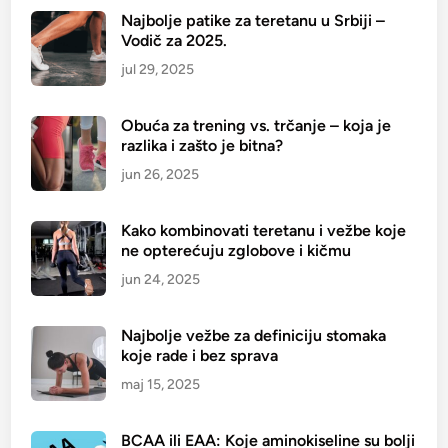
s
Najbolje patike za teretanu u Srbiji –
Vodič za 2025.
t
e
jul 29, 2025
─
1
Obuća za trening vs. trčanje – koja je
0
razlika i zašto je bitna?
p
jun 26, 2025
r
e
Kako kombinovati teretanu i vežbe koje
d
ne opterećuju zglobove i kičmu
l
jun 24, 2025
o
g
a
Najbolje vežbe za definiciju stomaka
z
koje rade i bez sprava
a
maj 15, 2025
p
o
BCAA ili EAA: Koje aminokiseline su bolji