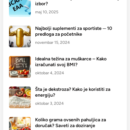
č
izbor?
e
maj 10, 2025
t
n
Najbolji suplementi za sportiste ─ 10
i
predloga za početnike
k
e
novembar 15, 2024
Idealna težina za muškarce – Kako
izračunati svoj BMI?
oktobar 4, 2024
Šta je dekstroza? Kako je koristiti za
energiju?
oktobar 3, 2024
Koliko grama ovsenih pahuljica za
doručak? Saveti za doziranje