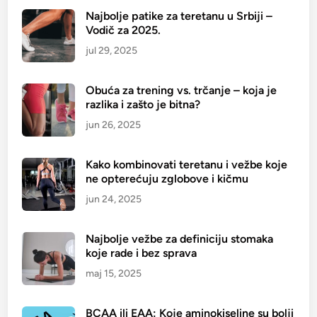
r
Najbolje patike za teretanu u Srbiji –
Vodič za 2025.
b
i
jul 29, 2025
j
i
Obuća za trening vs. trčanje – koja je
–
razlika i zašto je bitna?
V
jun 26, 2025
o
d
Kako kombinovati teretanu i vežbe koje
i
ne opterećuju zglobove i kičmu
č
jun 24, 2025
z
a
2
Najbolje vežbe za definiciju stomaka
0
koje rade i bez sprava
2
maj 15, 2025
5
.
BCAA ili EAA: Koje aminokiseline su bolji