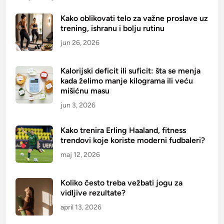
e
Kako oblikovati telo za važne proslave uz
p
trening, ishranu i bolju rutinu
a
t
jun 26, 2026
i
k
Kalorijski deficit ili suficit: šta se menja
e
kada želimo manje kilograma ili veću
z
mišićnu masu
a
jun 3, 2026
t
e
Kako trenira Erling Haaland, fitness
r
trendovi koje koriste moderni fudbaleri?
e
maj 12, 2026
t
a
Koliko često treba vežbati jogu za
n
vidljive rezultate?
u
april 13, 2026
u
S