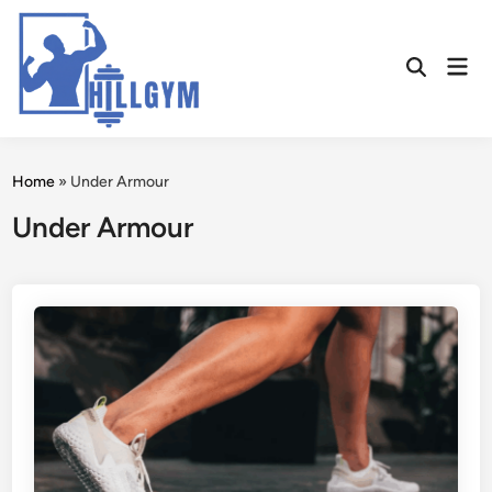
Skip
to
Mai
content
Open
Men
Search
Home
»
Under Armour
Under Armour