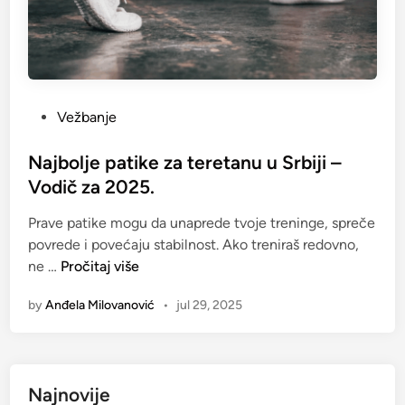
P
Vežbanje
o
s
Najbolje patike za teretanu u Srbiji –
t
Vodič za 2025.
e
Prave patike mogu da unaprede tvoje treninge, spreče
d
povrede i povećaju stabilnost. Ako treniraš redovno,
i
N
ne …
Pročitaj više
n
a
by
Anđela Milovanović
•
jul 29, 2025
j
b
o
l
Najnovije
j